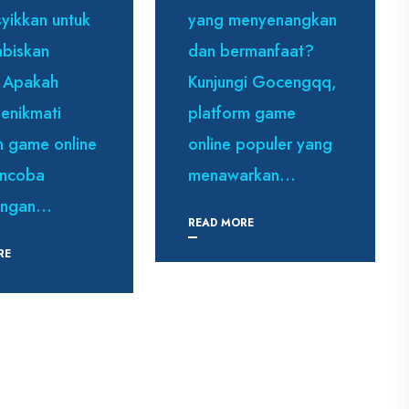
yikkan untuk
yang menyenangkan
biskan
dan bermanfaat?
 Apakah
Kunjungi Gocengqq,
enikmati
platform game
n game online
online populer yang
ncoba
menawarkan...
ngan...
READ MORE
RE