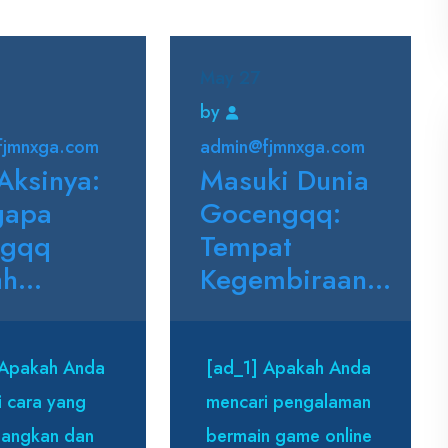
May 27
by
fjmnxga.com
admin@fjmnxga.com
 Aksinya:
Masuki Dunia
gapa
Gocengqq:
ngqq
Tempat
h...
Kegembiraan...
 Apakah Anda
[ad_1] Apakah Anda
i cara yang
mencari pengalaman
angkan dan
bermain game online