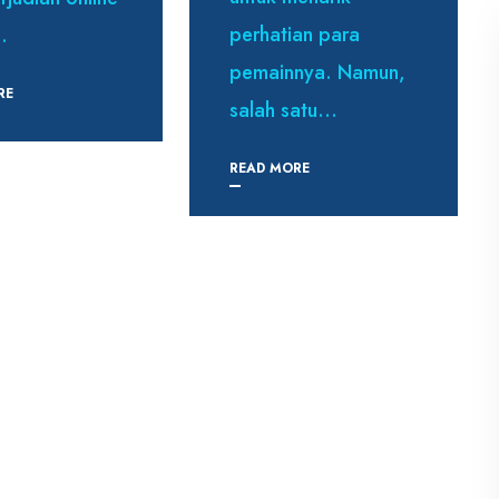
perhatian para
.
pemainnya. Namun,
RE
salah satu...
READ MORE