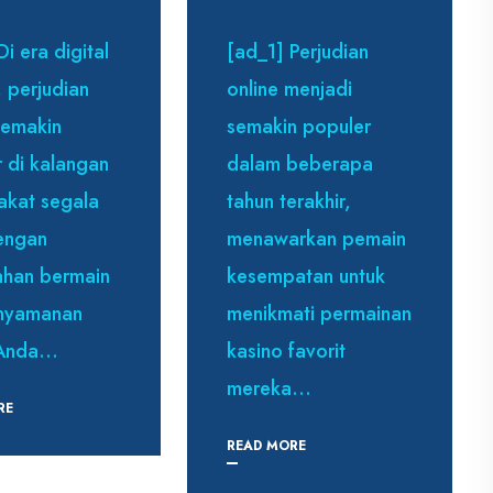
Di era digital
[ad_1] Perjudian
, perjudian
online menjadi
semakin
semakin populer
 di kalangan
dalam beberapa
akat segala
tahun terakhir,
Dengan
menawarkan pemain
han bermain
kesempatan untuk
enyamanan
menikmati permainan
Anda...
kasino favorit
mereka...
RE
READ MORE