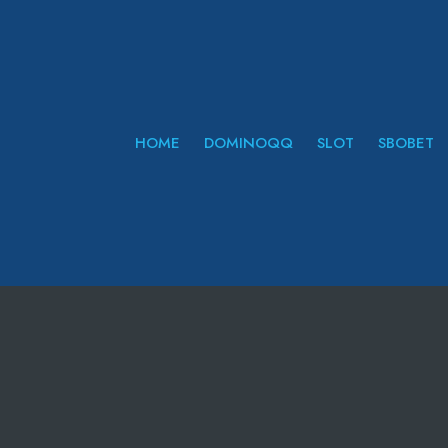
HOME
DOMINOQQ
SLOT
SBOBET