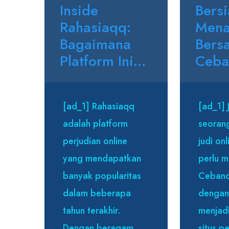
Inside
Bers
Rahasiaqq:
Mena
Bagaimana
Bers
Platform Ini...
Ceba
[ad_1] Rahasiaqq
[ad_1] 
adalah platform
seoran
perjudian online
judi on
yang mendapatkan
perlu m
banyak popularitas
Cebanqq
dalam beberapa
dengan
tahun terakhir.
menjadi
Dengan beragam
situs p