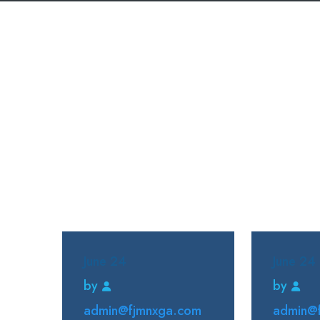
June 24
June 24
by
by
admin@fjmnxga.com
admin@