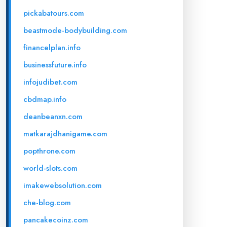
pickabatours.com
beastmode-bodybuilding.com
financelplan.info
businessfuture.info
infojudibet.com
cbdmap.info
deanbeanxn.com
matkarajdhanigame.com
popthrone.com
world-slots.com
imakewebsolution.com
che-blog.com
pancakecoinz.com