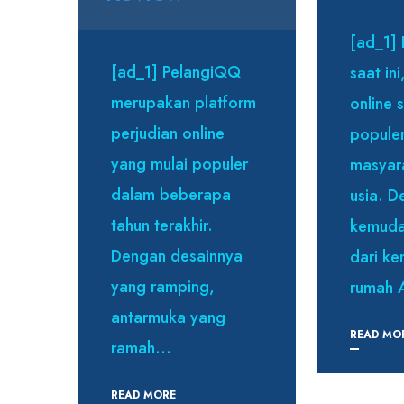
[ad_1] 
[ad_1] PelangiQQ
saat ini
merupakan platform
online 
perjudian online
populer
yang mulai populer
masyar
dalam beberapa
usia. 
tahun terakhir.
kemuda
Dengan desainnya
dari k
yang ramping,
rumah 
antarmuka yang
READ MO
ramah...
READ MORE