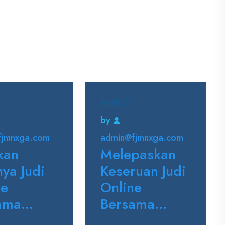
April 27
by
fjmnxga.com
admin@fjmnxga.com
kan
Melepaskan
ya Judi
Keseruan Judi
ne
Online
ama...
Bersama...