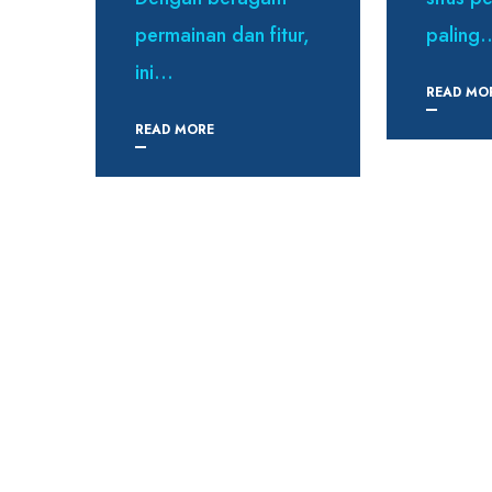
permainan dan fitur,
paling..
ini...
READ MO
READ MORE