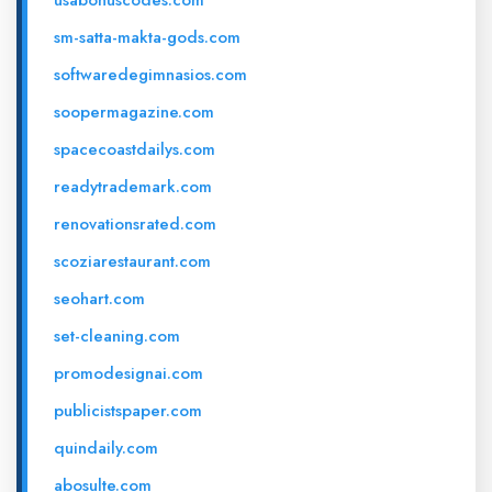
usabonuscodes.com
sm-satta-makta-gods.com
softwaredegimnasios.com
soopermagazine.com
spacecoastdailys.com
readytrademark.com
renovationsrated.com
scoziarestaurant.com
seohart.com
set-cleaning.com
promodesignai.com
publicistspaper.com
quindaily.com
abosulte.com