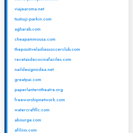
viajearoma.net
tsutsuji-parkin.com
agharab.com
cheapammousa.com
thepositiveladiessoccerclub.com
recetasdecocinafaciles.com
naildesignsidea.net
greatpai.com
paperlanterntheatre.org
freeworshipnetwork.com
watercraftllc.com
abourge.com
afiliixs.com