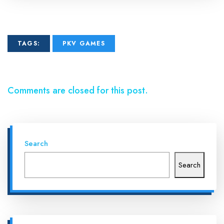
TAGS:
PKV GAMES
Comments are closed for this post.
Search
Search