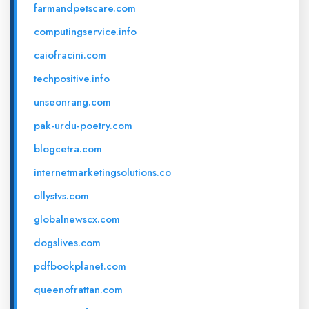
farmandpetscare.com
computingservice.info
caiofracini.com
techpositive.info
unseonrang.com
pak-urdu-poetry.com
blogcetra.com
internetmarketingsolutions.co
ollystvs.com
globalnewscx.com
dogslives.com
pdfbookplanet.com
queenofrattan.com