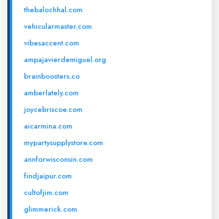
thebalochhal.com
vehicularmaster.com
vibesaccent.com
ampajavierdemiguel.org
brainboosters.co
amberlately.com
joycebriscoe.com
aicarmina.com
mypartysupplystore.com
annforwisconsin.com
findjaipur.com
cultofjim.com
glimmerick.com