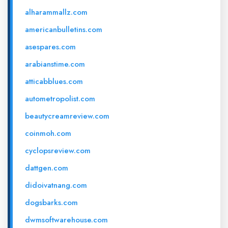
alharammallz.com
americanbulletins.com
asespares.com
arabianstime.com
atticabblues.com
autometropolist.com
beautycreamreview.com
coinmoh.com
cyclopsreview.com
dattgen.com
didoivatnang.com
dogsbarks.com
dwmsoftwarehouse.com