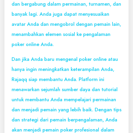
dan bergabung dalam permainan, turnamen, dan
banyak lagi. Anda juga dapat menyesuaikan
avatar Anda dan mengobrol dengan pemain lain,
menambahkan elemen sosial ke pengalaman
poker online Anda.
Dan jika Anda baru mengenal poker online atau
hanya ingin meningkatkan keterampilan Anda,
Rajaqq siap membantu Anda. Platform ini
menawarkan sejumlah sumber daya dan tutorial
untuk membantu Anda mempelajari permainan
dan menjadi pemain yang lebih baik. Dengan tips
dan strategi dari pemain berpengalaman, Anda
akan menjadi pemain poker profesional dalam