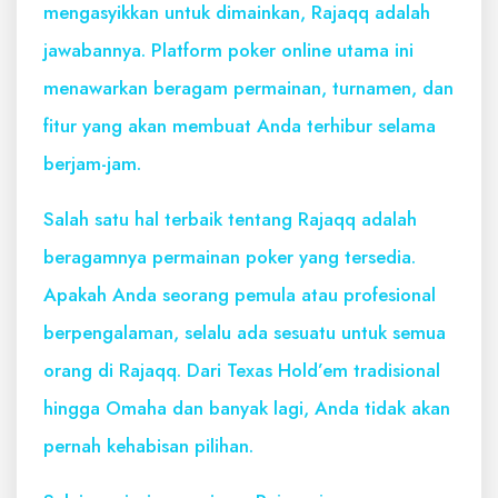
mengasyikkan untuk dimainkan, Rajaqq adalah
jawabannya. Platform poker online utama ini
menawarkan beragam permainan, turnamen, dan
fitur yang akan membuat Anda terhibur selama
berjam-jam.
Salah satu hal terbaik tentang Rajaqq adalah
beragamnya permainan poker yang tersedia.
Apakah Anda seorang pemula atau profesional
berpengalaman, selalu ada sesuatu untuk semua
orang di Rajaqq. Dari Texas Hold’em tradisional
hingga Omaha dan banyak lagi, Anda tidak akan
pernah kehabisan pilihan.