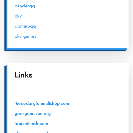
bandarqq
pkv
dominoqq
pkv games
Links
thecedarglenmaltshop.com
georgemason.org
topicinhindi.com