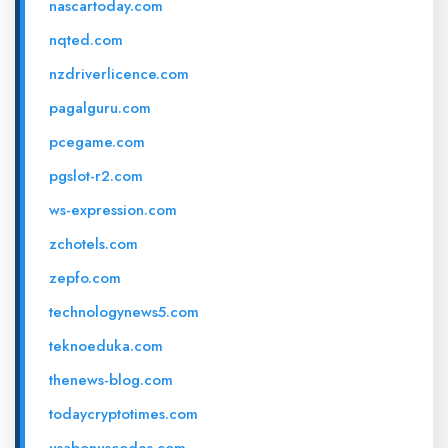
nascartoday.com
nqted.com
nzdriverlicence.com
pagalguru.com
pcegame.com
pgslot-r2.com
ws-expression.com
zchotels.com
zepfo.com
technologynews5.com
teknoeduka.com
thenews-blog.com
todaycryptotimes.com