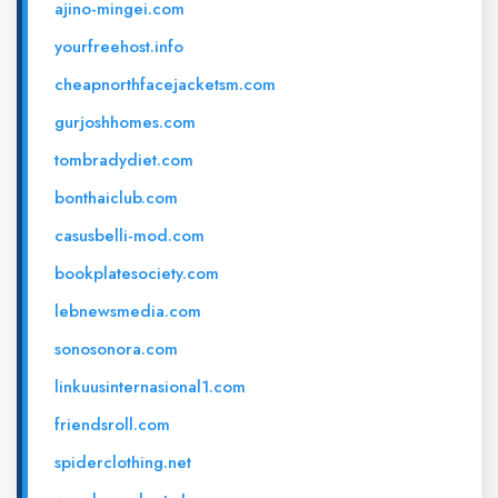
ajino-mingei.com
yourfreehost.info
cheapnorthfacejacketsm.com
gurjoshhomes.com
tombradydiet.com
bonthaiclub.com
casusbelli-mod.com
bookplatesociety.com
lebnewsmedia.com
sonosonora.com
linkuusinternasional1.com
friendsroll.com
spiderclothing.net