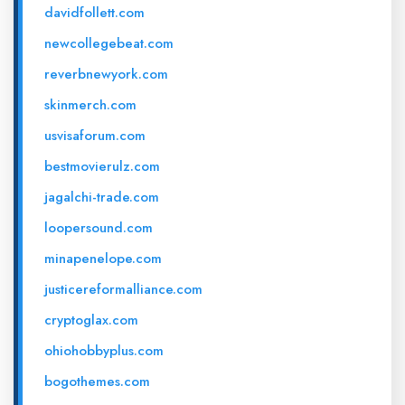
davidfollett.com
newcollegebeat.com
reverbnewyork.com
skinmerch.com
usvisaforum.com
bestmovierulz.com
jagalchi-trade.com
loopersound.com
minapenelope.com
justicereformalliance.com
cryptoglax.com
ohiohobbyplus.com
bogothemes.com