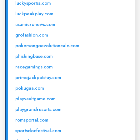
luckysportss.com
luckpeakplay.com
usamicronews.com
grofashion.com
pokemongoevolutioncalc.com
phishingbase.com
racegamings.com
primejackpotstay.com
pokugaa.com
playvaultgame.com
playgrandresorts.com
romsportal.com
sportsdocfestival.com