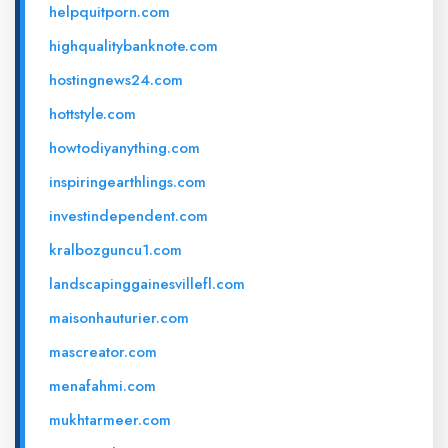
helpquitporn.com
highqualitybanknote.com
hostingnews24.com
hottstyle.com
howtodiyanything.com
inspiringearthlings.com
investindependent.com
kralbozguncu1.com
landscapinggainesvillefl.com
maisonhauturier.com
mascreator.com
menafahmi.com
mukhtarmeer.com