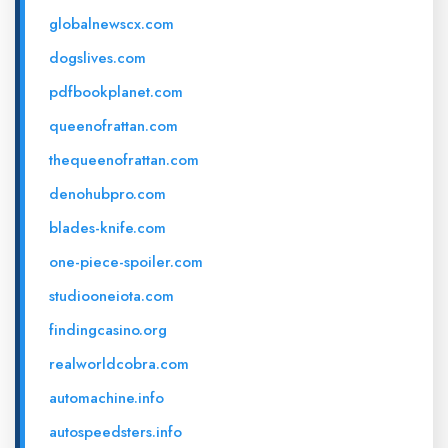
globalnewscx.com
dogslives.com
pdfbookplanet.com
queenofrattan.com
thequeenofrattan.com
denohubpro.com
blades-knife.com
one-piece-spoiler.com
studiooneiota.com
findingcasino.org
realworldcobra.com
automachine.info
autospeedsters.info