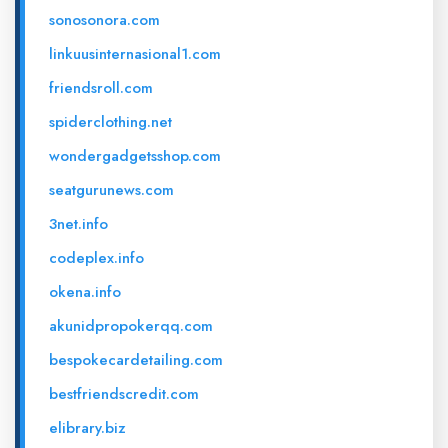
sonosonora.com
linkuusinternasional1.com
friendsroll.com
spiderclothing.net
wondergadgetsshop.com
seatgurunews.com
3net.info
codeplex.info
okena.info
akunidpropokerqq.com
bespokecardetailing.com
bestfriendscredit.com
elibrary.biz