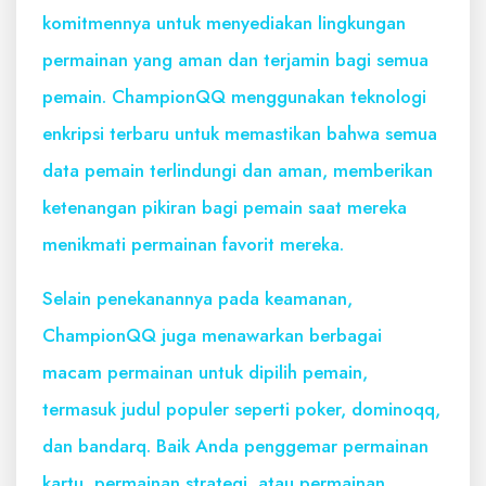
komitmennya untuk menyediakan lingkungan
permainan yang aman dan terjamin bagi semua
pemain. ChampionQQ menggunakan teknologi
enkripsi terbaru untuk memastikan bahwa semua
data pemain terlindungi dan aman, memberikan
ketenangan pikiran bagi pemain saat mereka
menikmati permainan favorit mereka.
Selain penekanannya pada keamanan,
ChampionQQ juga menawarkan berbagai
macam permainan untuk dipilih pemain,
termasuk judul populer seperti poker, dominoqq,
dan bandarq. Baik Anda penggemar permainan
kartu, permainan strategi, atau permainan