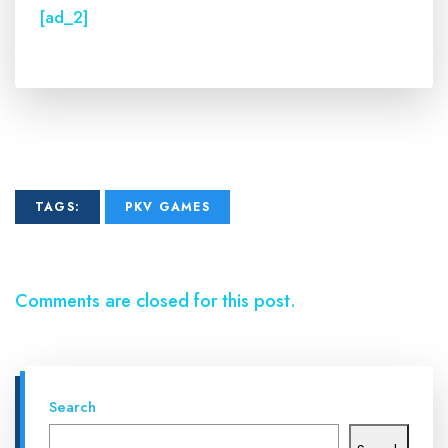
[ad_2]
TAGS:
PKV GAMES
Comments are closed for this post.
Search