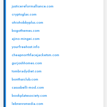
justicereformalliance.com
cryptoglax.com
ohiohobbyplus.com
bogothemes.com
ajino-mingei.com
yourfreehost.info
cheapnorthfacejacketsm.com
gurjoshhomes.com
tombradydiet.com
bonthaiclub.com
casusbelli-mod.com
bookplatesociety.com
lebnewsmedia.com