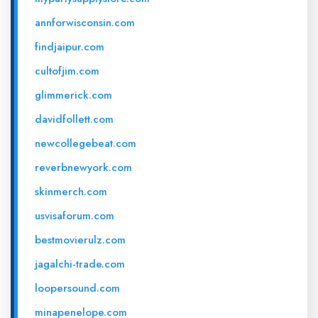
annforwisconsin.com
findjaipur.com
cultofjim.com
glimmerick.com
davidfollett.com
newcollegebeat.com
reverbnewyork.com
skinmerch.com
usvisaforum.com
bestmovierulz.com
jagalchi-trade.com
loopersound.com
minapenelope.com