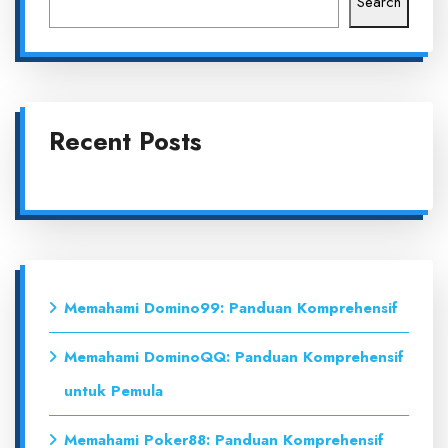
Search
Recent Posts
Memahami Domino99: Panduan Komprehensif
Memahami DominoQQ: Panduan Komprehensif
untuk Pemula
Memahami Poker88: Panduan Komprehensif