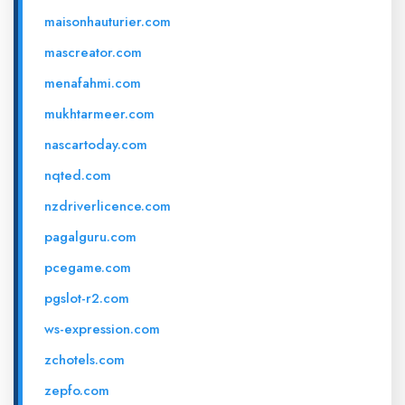
maisonhauturier.com
mascreator.com
menafahmi.com
mukhtarmeer.com
nascartoday.com
nqted.com
nzdriverlicence.com
pagalguru.com
pcegame.com
pgslot-r2.com
ws-expression.com
zchotels.com
zepfo.com