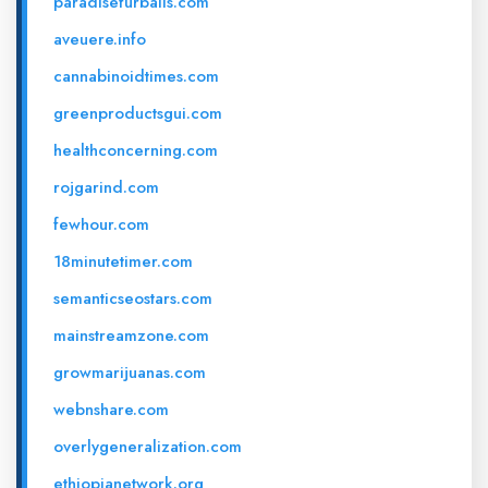
paradisefurballs.com
aveuere.info
cannabinoidtimes.com
greenproductsgui.com
healthconcerning.com
rojgarind.com
fewhour.com
18minutetimer.com
semanticseostars.com
mainstreamzone.com
growmarijuanas.com
webnshare.com
overlygeneralization.com
ethiopianetwork.org