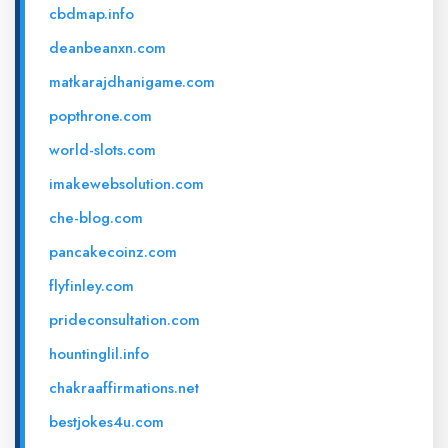
cbdmap.info
deanbeanxn.com
matkarajdhanigame.com
popthrone.com
world-slots.com
imakewebsolution.com
che-blog.com
pancakecoinz.com
flyfinley.com
prideconsultation.com
hountinglil.info
chakraaffirmations.net
bestjokes4u.com