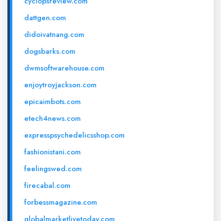
cyclopsreview.com
dattgen.com
didoivatnang.com
dogsbarks.com
dwmsoftwarehouse.com
enjoytroyjackson.com
epicaimbots.com
etech4news.com
expresspsychedelicsshop.com
fashionistani.com
feelingswed.com
firecabal.com
forbessmagazine.com
globalmarketlivetoday.com