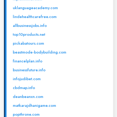
uklanguageacademy.com
lindehealthcarefree.com
allbusinessjobs.info
top10products.net
pickabatours.com
beastmode-bodybuilding.com
financelplan.info
businessfuture.info
infojudibet.com
cbdmap.info
deanbeanxn.com
matkarajdhanigame.com
popthrone.com