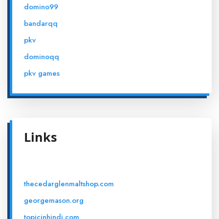
domino99
bandarqq
pkv
dominoqq
pkv games
Links
thecedarglenmaltshop.com
georgemason.org
topicinhindi.com