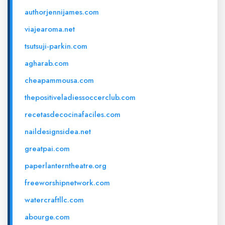
authorjennijames.com
viajearoma.net
tsutsuji-parkin.com
agharab.com
cheapammousa.com
thepositiveladiessoccerclub.com
recetasdecocinafaciles.com
naildesignsidea.net
greatpai.com
paperlanterntheatre.org
freeworshipnetwork.com
watercraftllc.com
abourge.com