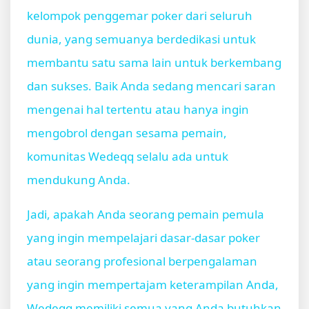
kelompok penggemar poker dari seluruh
dunia, yang semuanya berdedikasi untuk
membantu satu sama lain untuk berkembang
dan sukses. Baik Anda sedang mencari saran
mengenai hal tertentu atau hanya ingin
mengobrol dengan sesama pemain,
komunitas Wedeqq selalu ada untuk
mendukung Anda.
Jadi, apakah Anda seorang pemain pemula
yang ingin mempelajari dasar-dasar poker
atau seorang profesional berpengalaman
yang ingin mempertajam keterampilan Anda,
Wedeqq memiliki semua yang Anda butuhkan