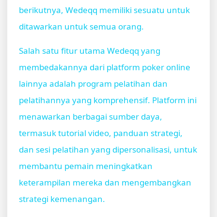
berikutnya, Wedeqq memiliki sesuatu untuk
ditawarkan untuk semua orang.
Salah satu fitur utama Wedeqq yang
membedakannya dari platform poker online
lainnya adalah program pelatihan dan
pelatihannya yang komprehensif. Platform ini
menawarkan berbagai sumber daya,
termasuk tutorial video, panduan strategi,
dan sesi pelatihan yang dipersonalisasi, untuk
membantu pemain meningkatkan
keterampilan mereka dan mengembangkan
strategi kemenangan.