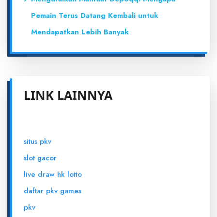
Pemain Terus Datang Kembali untuk
Mendapatkan Lebih Banyak
LINK LAINNYA
situs pkv
slot gacor
live draw hk lotto
daftar pkv games
pkv