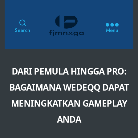
Slot
Gacor
Search
Menu
di
Situs
Judi
Terpercaya
DARI PEMULA HINGGA PRO:
dengan
BAGAIMANA WEDEQQ DAPAT
Fitur
Server
MENINGKATKAN GAMEPLAY
PKV
ANDA
Games