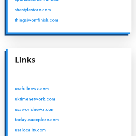
shestylestore.com
thingsiwontfinish.com
Links
usafullnewz.com
uktimenetwork.com
usaworldnewz.com
todayusaexplore.com
usalocality.com