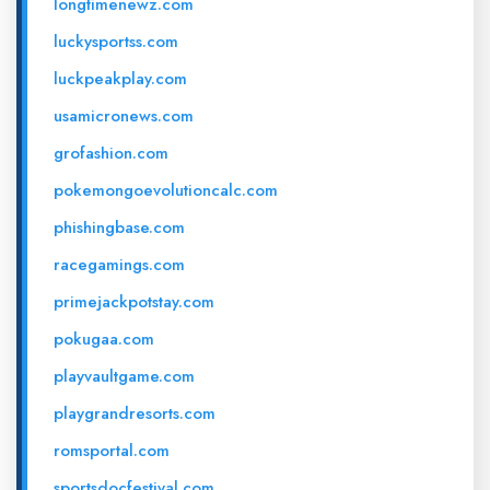
longtimenewz.com
luckysportss.com
luckpeakplay.com
usamicronews.com
grofashion.com
pokemongoevolutioncalc.com
phishingbase.com
racegamings.com
primejackpotstay.com
pokugaa.com
playvaultgame.com
playgrandresorts.com
romsportal.com
sportsdocfestival.com