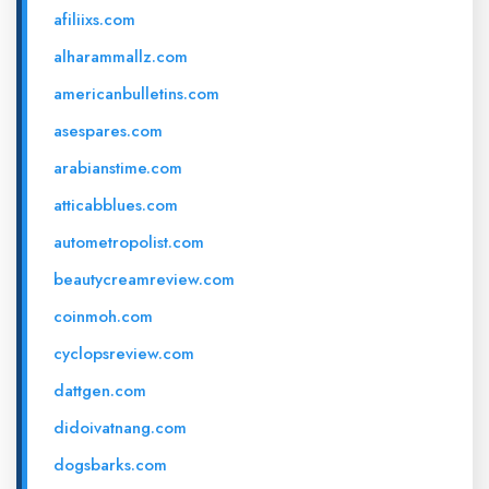
afiliixs.com
alharammallz.com
americanbulletins.com
asespares.com
arabianstime.com
atticabblues.com
autometropolist.com
beautycreamreview.com
coinmoh.com
cyclopsreview.com
dattgen.com
didoivatnang.com
dogsbarks.com