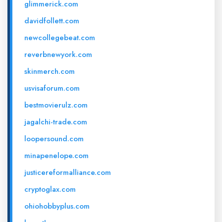
glimmerick.com
davidfollett.com
newcollegebeat.com
reverbnewyork.com
skinmerch.com
usvisaforum.com
bestmovierulz.com
jagalchi-trade.com
loopersound.com
minapenelope.com
justicereformalliance.com
cryptoglax.com
ohiohobbyplus.com