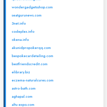
wondergadgetsshop.com
seatgurunews.com
3net.info
codeplex.info
okena.info
akunidpropokerqq.com
bespokecardetailing.com
bestfriendscredit.com
elibrary.biz
eczema-naturalcures.com
astro-bath.com
aghapal.com
altu-expo.com