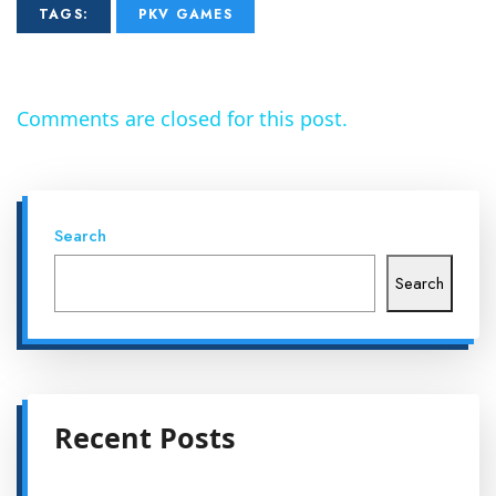
TAGS:
PKV GAMES
Comments are closed for this post.
Search
Search
Recent Posts