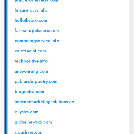
justicefornevada.com
leisuretours.info
hellotbsbro.com
farmandpetscare.com
computingservice.info
caiofracini.com
techpositive.info
unseonrang.com
pak-urdu-poetry.com
blogcetra.com
internetmarketingsolutions.co
ollystvs.com
globalnewscx.com
dogslives.com