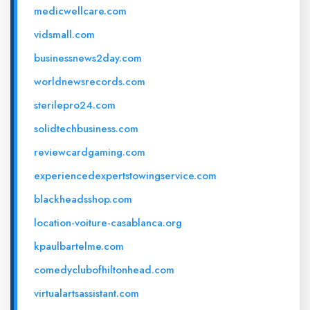
medicwellcare.com
vidsmall.com
businessnews2day.com
worldnewsrecords.com
sterilepro24.com
solidtechbusiness.com
reviewcardgaming.com
experiencedexpertstowingservice.com
blackheadsshop.com
location-voiture-casablanca.org
kpaulbartelme.com
comedyclubofhiltonhead.com
virtualartsassistant.com