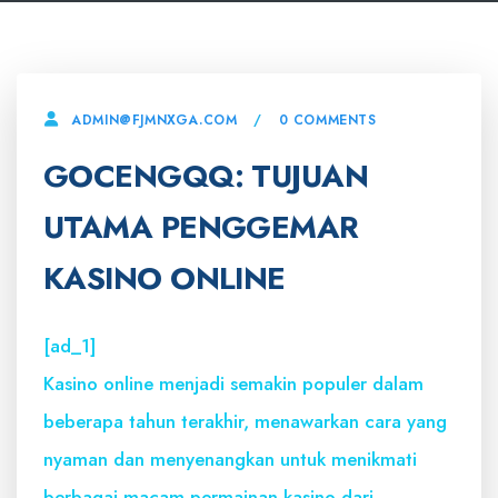
0 COMMENTS
ADMIN@FJMNXGA.COM
GOCENGQQ: TUJUAN
UTAMA PENGGEMAR
KASINO ONLINE
[ad_1]
Kasino online menjadi semakin populer dalam
beberapa tahun terakhir, menawarkan cara yang
nyaman dan menyenangkan untuk menikmati
berbagai macam permainan kasino dari