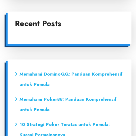
Recent Posts
Memahami DominoQQ: Panduan Komprehensif
untuk Pemula
Memahami Poker88: Panduan Komprehensif
untuk Pemula
10 Strategi Poker Teratas untuk Pemula:
Kuasai Permainannya