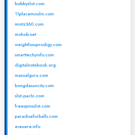
bobbyslot.com
11placemoulin.com
mintz360.com
mohob.net
weightlossprodigy.com
smarttechyinfo.com
digitalnotebook.org
maxualguru.com
bongdasuncity.com
slot-pachi.com
freespinsslot.com
paradisefurballs.com
aveuere.info