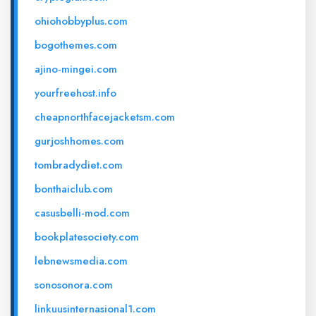
ohiohobbyplus.com
bogothemes.com
ajino-mingei.com
yourfreehost.info
cheapnorthfacejacketsm.com
gurjoshhomes.com
tombradydiet.com
bonthaiclub.com
casusbelli-mod.com
bookplatesociety.com
lebnewsmedia.com
sonosonora.com
linkuusinternasional1.com