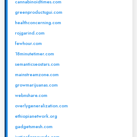
cannabinoidtimes.com
greenproductsgui.com
healthconcerning.com
rojgarind.com
fewhour.com
18minutetimer.com
semanticseostars.com
mainstreamzone.com
growmarijuanas.com
webnshare.com
overlygeneralization.com
ethiopianetwork.org
gadgetsmesh.com