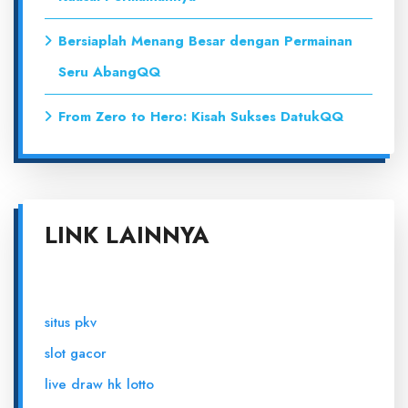
Bersiaplah Menang Besar dengan Permainan
Seru AbangQQ
From Zero to Hero: Kisah Sukses DatukQQ
LINK LAINNYA
situs pkv
slot gacor
live draw hk lotto