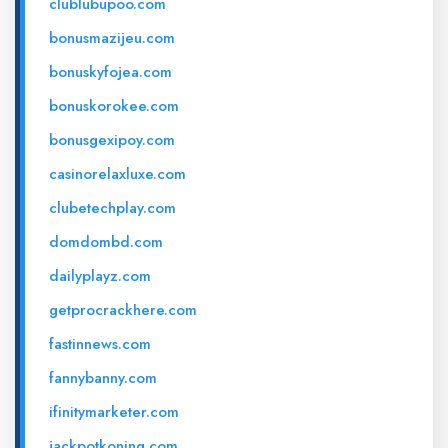
clublubupoo.com
bonusmazijeu.com
bonuskyfojea.com
bonuskorokee.com
bonusgexipoy.com
casinorelaxluxe.com
clubetechplay.com
domdombd.com
dailyplayz.com
getprocrackhere.com
fastinnews.com
fannybanny.com
ifinitymarketer.com
jackpotkoning.com