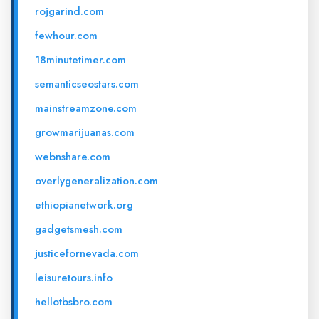
rojgarind.com
fewhour.com
18minutetimer.com
semanticseostars.com
mainstreamzone.com
growmarijuanas.com
webnshare.com
overlygeneralization.com
ethiopianetwork.org
gadgetsmesh.com
justicefornevada.com
leisuretours.info
hellotbsbro.com