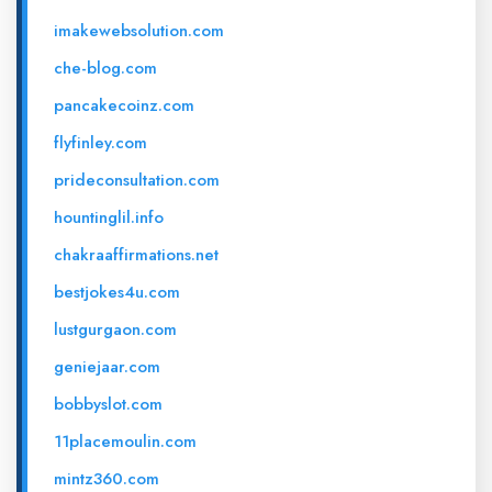
imakewebsolution.com
che-blog.com
pancakecoinz.com
flyfinley.com
prideconsultation.com
hountinglil.info
chakraaffirmations.net
bestjokes4u.com
lustgurgaon.com
geniejaar.com
bobbyslot.com
11placemoulin.com
mintz360.com