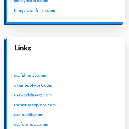
shestylestore.com
thingsiwontfinish.com
Links
usafullnewz.com
uktimenetwork.com
usaworldnewz.com
todayusaexplore.com
usalocality.com
usafournewz.com