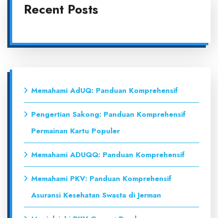
Recent Posts
Memahami AdUQ: Panduan Komprehensif
Pengertian Sakong: Panduan Komprehensif
Permainan Kartu Populer
Memahami ADUQQ: Panduan Komprehensif
Memahami PKV: Panduan Komprehensif
Asuransi Kesehatan Swasta di Jerman