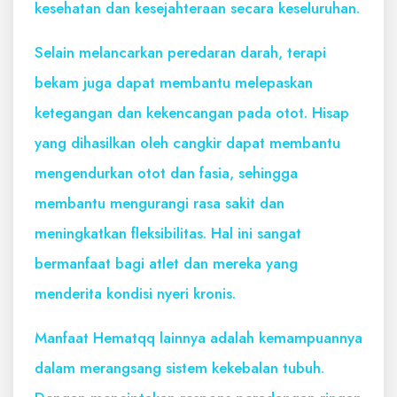
kesehatan dan kesejahteraan secara keseluruhan.
Selain melancarkan peredaran darah, terapi
bekam juga dapat membantu melepaskan
ketegangan dan kekencangan pada otot. Hisap
yang dihasilkan oleh cangkir dapat membantu
mengendurkan otot dan fasia, sehingga
membantu mengurangi rasa sakit dan
meningkatkan fleksibilitas. Hal ini sangat
bermanfaat bagi atlet dan mereka yang
menderita kondisi nyeri kronis.
Manfaat Hematqq lainnya adalah kemampuannya
dalam merangsang sistem kekebalan tubuh.