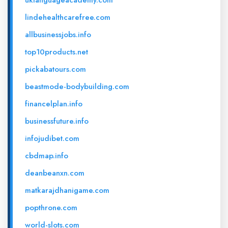
uklanguageacademy.com
lindehealthcarefree.com
allbusinessjobs.info
top10products.net
pickabatours.com
beastmode-bodybuilding.com
financelplan.info
businessfuture.info
infojudibet.com
cbdmap.info
deanbeanxn.com
matkarajdhanigame.com
popthrone.com
world-slots.com