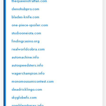
thequeenofrattan.com
denohubpro.com
blades-knife.com
one-piece-spoiler.com
studiooneiota.com
findingcasino.org
realworldcobra.com
automachine.info
autospeedsters.info
wagerchampion.info
monomousumicontest.com
deadricklingo.com
skyglobefx.com
gamblespherex.info