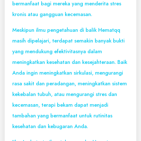
bermanfaat bagi mereka yang menderita stres
kronis atau gangguan kecemasan.
Meskipun ilmu pengetahuan di balik Hematqq
masih dipelajari, terdapat semakin banyak bukti
yang mendukung efektivitasnya dalam
meningkatkan kesehatan dan kesejahteraan. Baik
Anda ingin meningkatkan sirkulasi, mengurangi
rasa sakit dan peradangan, meningkatkan sistem
kekebalan tubuh, atau mengurangi stres dan
kecemasan, terapi bekam dapat menjadi
tambahan yang bermanfaat untuk rutinitas
kesehatan dan kebugaran Anda.