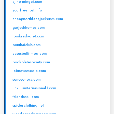
ajino-mingei.com
yourfreehost.info
cheapnorthfacejacketsm.com
gurjoshhomes.com
tombradydiet.com
bonthaiclub.com
casusbelli-mod.com
bookplatesociety.com
lebnewsmedia.com
sonosonora.com
linkuusinternasional1.com
friendsroll.com
spiderclothing.net