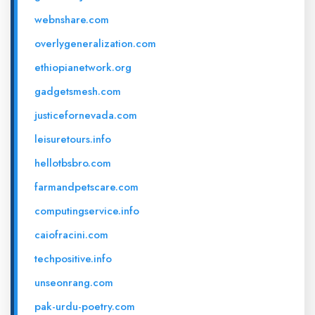
webnshare.com
overlygeneralization.com
ethiopianetwork.org
gadgetsmesh.com
justicefornevada.com
leisuretours.info
hellotbsbro.com
farmandpetscare.com
computingservice.info
caiofracini.com
techpositive.info
unseonrang.com
pak-urdu-poetry.com