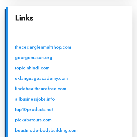
Links
thecedarglenmaltshop.com
georgemason.org
topicinhindi.com
uklanguageacademy.com
lindehealthcarefree.com
allbusinessjobs.info
top10products.net
pickabatours.com
beastmode-bodybuilding.com