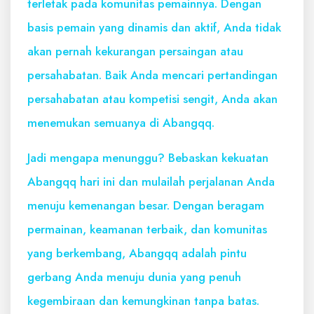
terletak pada komunitas pemainnya. Dengan
basis pemain yang dinamis dan aktif, Anda tidak
akan pernah kekurangan persaingan atau
persahabatan. Baik Anda mencari pertandingan
persahabatan atau kompetisi sengit, Anda akan
menemukan semuanya di Abangqq.
Jadi mengapa menunggu? Bebaskan kekuatan
Abangqq hari ini dan mulailah perjalanan Anda
menuju kemenangan besar. Dengan beragam
permainan, keamanan terbaik, dan komunitas
yang berkembang, Abangqq adalah pintu
gerbang Anda menuju dunia yang penuh
kegembiraan dan kemungkinan tanpa batas.