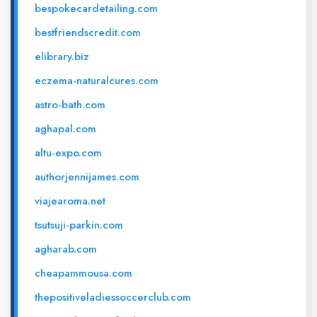
bespokecardetailing.com
bestfriendscredit.com
elibrary.biz
eczema-naturalcures.com
astro-bath.com
aghapal.com
altu-expo.com
authorjennijames.com
viajearoma.net
tsutsuji-parkin.com
agharab.com
cheapammousa.com
thepositiveladiessoccerclub.com