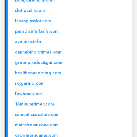
bongdasuncity.com
slot-pachi.com
freespinsslot.com
paradisefurballs.com
aveuere.info
cannabinoidtimes.com
greenproductsgui.com
healthconcerning.com
rojgarind.com
fewhour.com
18minutetimer.com
semanticseostars.com
mainstreamzone.com
growmarijuanas.com