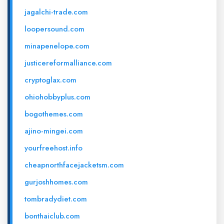
jagalchi-trade.com
loopersound.com
minapenelope.com
justicereformalliance.com
cryptoglax.com
ohiohobbyplus.com
bogothemes.com
ajino-mingei.com
yourfreehost.info
cheapnorthfacejacketsm.com
gurjoshhomes.com
tombradydiet.com
bonthaiclub.com