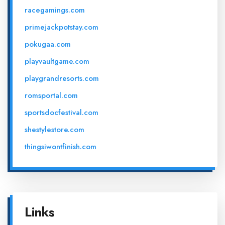
racegamings.com
primejackpotstay.com
pokugaa.com
playvaultgame.com
playgrandresorts.com
romsportal.com
sportsdocfestival.com
shestylestore.com
thingsiwontfinish.com
Links