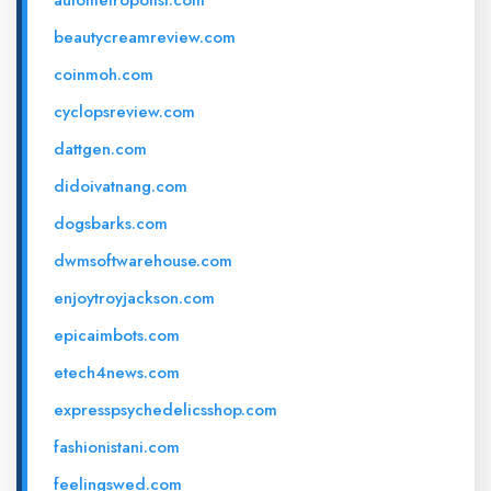
autometropolist.com
beautycreamreview.com
coinmoh.com
cyclopsreview.com
dattgen.com
didoivatnang.com
dogsbarks.com
dwmsoftwarehouse.com
enjoytroyjackson.com
epicaimbots.com
etech4news.com
expresspsychedelicsshop.com
fashionistani.com
feelingswed.com