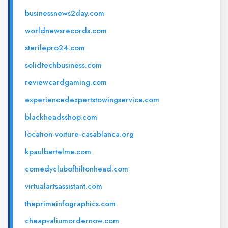
businessnews2day.com
worldnewsrecords.com
sterilepro24.com
solidtechbusiness.com
reviewcardgaming.com
experiencedexpertstowingservice.com
blackheadsshop.com
location-voiture-casablanca.org
kpaulbartelme.com
comedyclubofhiltonhead.com
virtualartsassistant.com
theprimeinfographics.com
cheapvaliumordernow.com