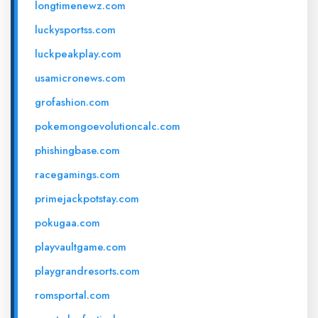
longtimenewz.com
luckysportss.com
luckpeakplay.com
usamicronews.com
grofashion.com
pokemongoevolutioncalc.com
phishingbase.com
racegamings.com
primejackpotstay.com
pokugaa.com
playvaultgame.com
playgrandresorts.com
romsportal.com