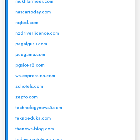
mukhtarmeer.com
nascartoday.com
nqted.com
nzdriverlicence.com
pagalguru.com
pcegame.com
pgslot-r2.com
ws-expression.com
zchotels.com
zepfo.com
technologynews5.com
teknoeduka.com
thenews-blog.com
todaycryptotimes.com