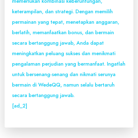
memerlukan kombinasi keberuntungan,
keterampilan, dan strategi. Dengan memilih
permainan yang tepat, menetapkan anggaran,
berlatih, memanfaatkan bonus, dan bermain
secara bertanggung jawab, Anda dapat
meningkatkan peluang sukses dan menikmati
pengalaman perjudian yang bermanfaat. Ingatlah
untuk bersenang-senang dan nikmati serunya
bermain di WedeQQ, namun selalu bertaruh
secara bertanggung jawab.
[ad_2]