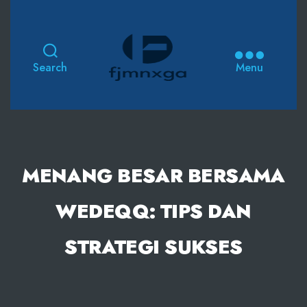
Slot
Gacor
Search
Menu
di
Situs
Judi
Terpercaya
MENANG BESAR BERSAMA
dengan
Fitur
WEDEQQ: TIPS DAN
Server
STRATEGI SUKSES
PKV
Games