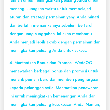
latihan untuk meningkatkan peluang Anda untuk
menang. Luangkan waktu untuk mempelajari
aturan dan strategi permainan yang Anda minati
dan berlatih memainkannya sebelum bertaruh
dengan uang sungguhan. Ini akan membantu
Anda menjadi lebih akrab dengan permainan dan
meningkatkan peluang Anda untuk sukses.
4. Manfaatkan Bonus dan Promosi: WedeQQ
menawarkan berbagai bonus dan promosi untuk
menarik pemain baru dan memberi penghargaan
kepada pelanggan setia. Manfaatkan penawaran
ini untuk meningkatkan kemenangan Anda dan
meningkatkan peluang kesuksesan Anda. Namun,