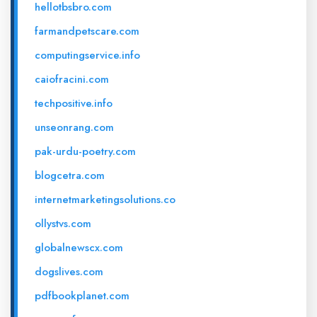
hellotbsbro.com
farmandpetscare.com
computingservice.info
caiofracini.com
techpositive.info
unseonrang.com
pak-urdu-poetry.com
blogcetra.com
internetmarketingsolutions.co
ollystvs.com
globalnewscx.com
dogslives.com
pdfbookplanet.com