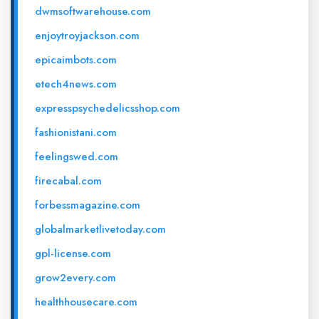
dwmsoftwarehouse.com
enjoytroyjackson.com
epicaimbots.com
etech4news.com
expresspsychedelicsshop.com
fashionistani.com
feelingswed.com
firecabal.com
forbessmagazine.com
globalmarketlivetoday.com
gpl-license.com
grow2every.com
healthhousecare.com