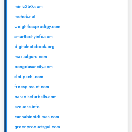
mintz360.com
mohob.net
weightlossprodigy.com
smarttechyinfo.com
digitalnotebook.org
maxualguru.com
bongdasuncity.com
slot-pachi.com
freespinsslot.com
paradisefurballs.com
aveuere.info
cannabinoidtimes.com
greenproductsgui.com