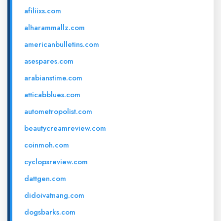
afiliixs.com
alharammallz.com
americanbulletins.com
asespares.com
arabianstime.com
atticabblues.com
autometropolist.com
beautycreamreview.com
coinmoh.com
cyclopsreview.com
dattgen.com
didoivatnang.com
dogsbarks.com