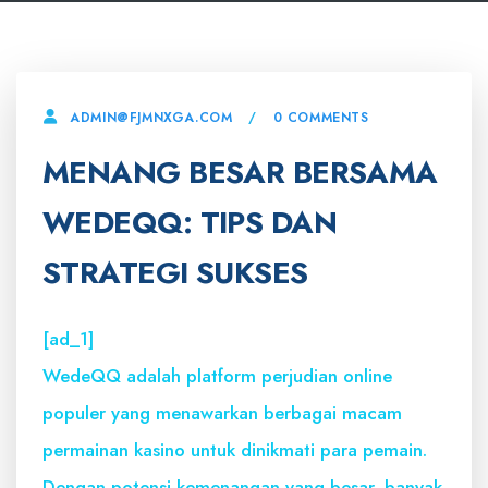
0 COMMENTS
ADMIN@FJMNXGA.COM
MENANG BESAR BERSAMA
WEDEQQ: TIPS DAN
STRATEGI SUKSES
[ad_1]
WedeQQ adalah platform perjudian online
populer yang menawarkan berbagai macam
permainan kasino untuk dinikmati para pemain.
Dengan potensi kemenangan yang besar, banyak