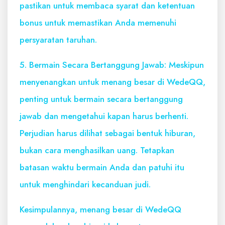
pastikan untuk membaca syarat dan ketentuan
bonus untuk memastikan Anda memenuhi
persyaratan taruhan.
5. Bermain Secara Bertanggung Jawab: Meskipun
menyenangkan untuk menang besar di WedeQQ,
penting untuk bermain secara bertanggung
jawab dan mengetahui kapan harus berhenti.
Perjudian harus dilihat sebagai bentuk hiburan,
bukan cara menghasilkan uang. Tetapkan
batasan waktu bermain Anda dan patuhi itu
untuk menghindari kecanduan judi.
Kesimpulannya, menang besar di WedeQQ