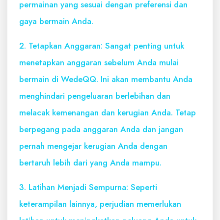
permainan yang sesuai dengan preferensi dan
gaya bermain Anda.
2. Tetapkan Anggaran: Sangat penting untuk
menetapkan anggaran sebelum Anda mulai
bermain di WedeQQ. Ini akan membantu Anda
menghindari pengeluaran berlebihan dan
melacak kemenangan dan kerugian Anda. Tetap
berpegang pada anggaran Anda dan jangan
pernah mengejar kerugian Anda dengan
bertaruh lebih dari yang Anda mampu.
3. Latihan Menjadi Sempurna: Seperti
keterampilan lainnya, perjudian memerlukan