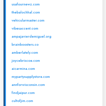
usafournewz.com
thebalochhal.com
vehicularmaster.com
vibesaccent.com
ampajavierdemiguel.org
brainboosters.co
amberlately.com
joycebriscoe.com
aicarmina.com
mypartysupplystore.com
annforwisconsin.com
findjaipur.com
cultofjim.com