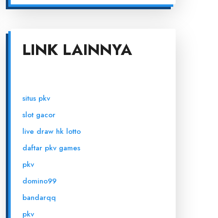
LINK LAINNYA
situs pkv
slot gacor
live draw hk lotto
daftar pkv games
pkv
domino99
bandarqq
pkv