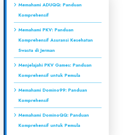
Memahami ADUQQ: Panduan
Komprehensif
Memahami PKV: Panduan
Komprehensif Asuransi Kesehatan
Swasta di Jerman
Menjelajahi PKV Games: Panduan
Komprehensif untuk Pemula
Memahami Domino99: Panduan
Komprehensif
Memahami DominoQQ: Panduan
Komprehensif untuk Pemula