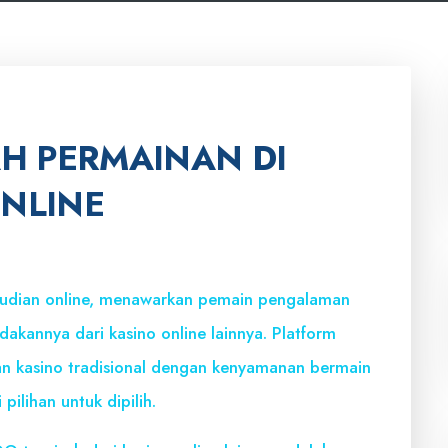
H PERMAINAN DI
ONLINE
udian online, menawarkan pemain pengalaman
kannya dari kasino online lainnya. Platform
an kasino tradisional dengan kenyamanan bermain
ilihan untuk dipilih.