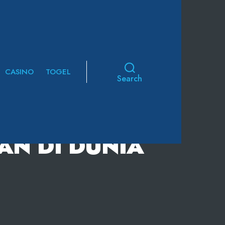
CASINO
TOGEL
Search
N DI DUNIA