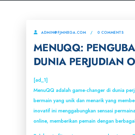
0 COMMENTS
ADMIN@FJMNXGA.COM
MENUQQ: PENGUBA
DUNIA PERJUDIAN 
[ad_1]
MenuQQ adalah game-changer di dunia perj
bermain yang unik dan menarik yang membeda
inovatif ini menggabungkan sensasi permain
online, memberikan pemain dengan berbagai p