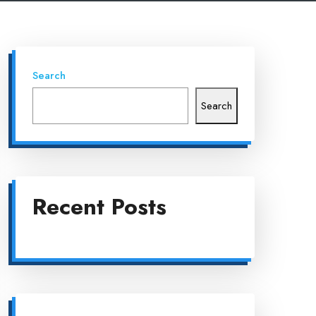
Search
Search
Recent Posts