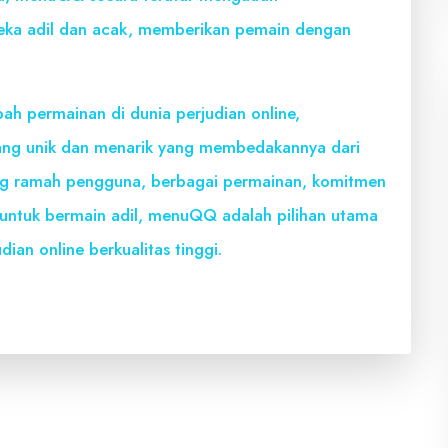
ka adil dan acak, memberikan pemain dengan
h permainan di dunia perjudian online,
ng unik dan menarik yang membedakannya dari
ang ramah pengguna, berbagai permainan, komitmen
 untuk bermain adil, menuQQ adalah pilihan utama
an online berkualitas tinggi.