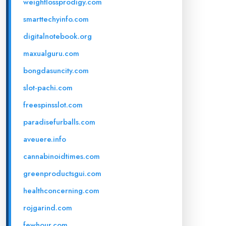
weightlossprodigy.com
smarttechyinfo.com
digitalnotebook.org
maxualguru.com
bongdasuncity.com
slot-pachi.com
freespinsslot.com
paradisefurballs.com
aveuere.info
cannabinoidtimes.com
greenproductsgui.com
healthconcerning.com
rojgarind.com
fewhour.com