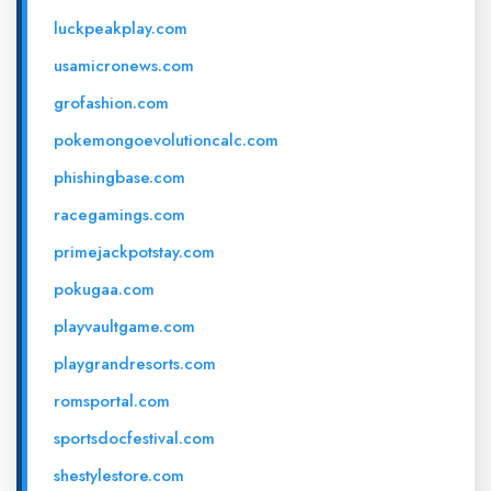
luckpeakplay.com
usamicronews.com
grofashion.com
pokemongoevolutioncalc.com
phishingbase.com
racegamings.com
primejackpotstay.com
pokugaa.com
playvaultgame.com
playgrandresorts.com
romsportal.com
sportsdocfestival.com
shestylestore.com