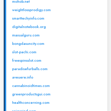
mohob.net
weightlossprodigy.com
smarttechyinfo.com
digitalnotebook.org
maxualguru.com
bongdasuncity.com
slot-pachi.com
freespinsslot.com
paradisefurballs.com
aveuere.info
cannabinoidtimes.com
greenproductsgui.com
healthconcerning.com