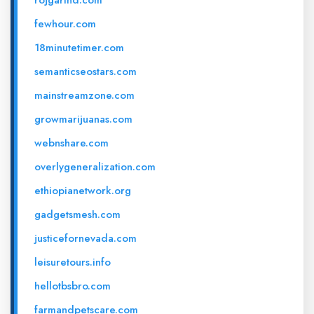
rojgarind.com
fewhour.com
18minutetimer.com
semanticseostars.com
mainstreamzone.com
growmarijuanas.com
webnshare.com
overlygeneralization.com
ethiopianetwork.org
gadgetsmesh.com
justicefornevada.com
leisuretours.info
hellotbsbro.com
farmandpetscare.com