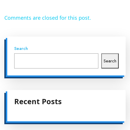
Comments are closed for this post.
Search
Search
Recent Posts