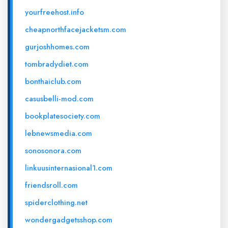
yourfreehost.info
cheapnorthfacejacketsm.com
gurjoshhomes.com
tombradydiet.com
bonthaiclub.com
casusbelli-mod.com
bookplatesociety.com
lebnewsmedia.com
sonosonora.com
linkuusinternasional1.com
friendsroll.com
spiderclothing.net
wondergadgetsshop.com