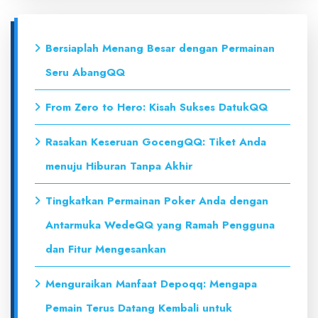
Bersiaplah Menang Besar dengan Permainan
Seru AbangQQ
From Zero to Hero: Kisah Sukses DatukQQ
Rasakan Keseruan GocengQQ: Tiket Anda
menuju Hiburan Tanpa Akhir
Tingkatkan Permainan Poker Anda dengan
Antarmuka WedeQQ yang Ramah Pengguna
dan Fitur Mengesankan
Menguraikan Manfaat Depoqq: Mengapa
Pemain Terus Datang Kembali untuk