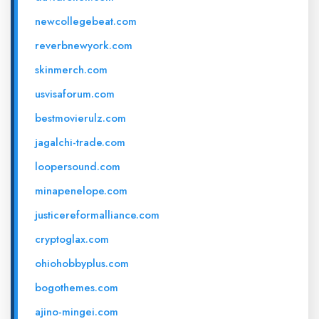
newcollegebeat.com
reverbnewyork.com
skinmerch.com
usvisaforum.com
bestmovierulz.com
jagalchi-trade.com
loopersound.com
minapenelope.com
justicereformalliance.com
cryptoglax.com
ohiohobbyplus.com
bogothemes.com
ajino-mingei.com