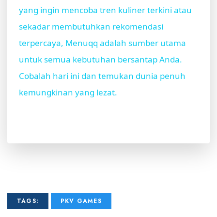
yang ingin mencoba tren kuliner terkini atau
sekadar membutuhkan rekomendasi
terpercaya, Menuqq adalah sumber utama
untuk semua kebutuhan bersantap Anda.
Cobalah hari ini dan temukan dunia penuh
kemungkinan yang lezat.
TAGS:
PKV GAMES