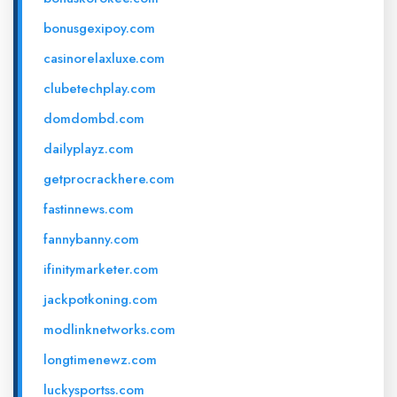
bonusgexipoy.com
casinorelaxluxe.com
clubetechplay.com
domdombd.com
dailyplayz.com
getprocrackhere.com
fastinnews.com
fannybanny.com
ifinitymarketer.com
jackpotkoning.com
modlinknetworks.com
longtimenewz.com
luckysportss.com