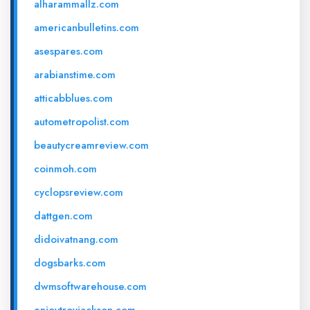
alharammallz.com
americanbulletins.com
asespares.com
arabianstime.com
atticabblues.com
autometropolist.com
beautycreamreview.com
coinmoh.com
cyclopsreview.com
dattgen.com
didoivatnang.com
dogsbarks.com
dwmsoftwarehouse.com