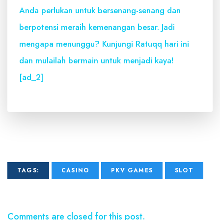
Anda perlukan untuk bersenang-senang dan
berpotensi meraih kemenangan besar. Jadi
mengapa menunggu? Kunjungi Ratuqq hari ini
dan mulailah bermain untuk menjadi kaya!
[ad_2]
TAGS:
CASINO
PKV GAMES
SLOT
Comments are closed for this post.