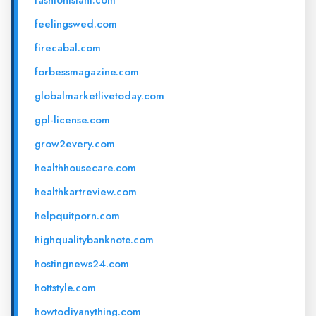
fashionistani.com
feelingswed.com
firecabal.com
forbessmagazine.com
globalmarketlivetoday.com
gpl-license.com
grow2every.com
healthhousecare.com
healthkartreview.com
helpquitporn.com
highqualitybanknote.com
hostingnews24.com
hottstyle.com
howtodiyanything.com