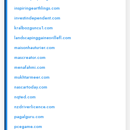
inspiringearthlings.com
investindependent.com
kralbozguncu1.com
landscapinggainesvillefl.com
maisonhauturier.com
mascreator.com
menafahmi.com
mukhtarmeer.com
nascartoday.com
nqted.com
nzdriverlicence.com
pagalguru.com
pcegame.com