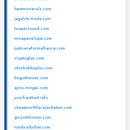
bestmovierulz.com
jagalchi-trade.com
loopersound.com
minapenelope.com
justicereformalliance.com
cryptoglax.com
ohiohobbyplus.com
bogothemes.com
ajino-mingei.com
yourfreehost.info
cheapnorthfacejacketsm.com
gurjoshhomes.com
tombradydiet.com