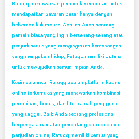
Ratuqq menawarkan pemain kesempatan untuk
mendapatkan bayaran besar hanya dengan
beberapa klik mouse. Apakah Anda seorang
pemain biasa yang ingin bersenang-senang atau
penjudi serius yang menginginkan kemenangan
yang mengubah hidup, Ratuqq memiliki potensi
untuk mewujudkan semua impian Anda.
Kesimpulannya, Ratuqq adalah platform kasino
online terkemuka yang menawarkan kombinasi
permainan, bonus, dan fitur ramah pengguna
yang unggul. Baik Anda seorang profesional
berpengalaman atau pendatang baru di dunia
perjudian online, Ratuqq memiliki semua yang