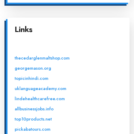
Links
thecedarglenmaltshop.com
georgemason.org
topicinhindi.com
uklanguageacademy.com
lindehealthcarefree.com
allbusinessjobs.info
top10products.net
pickabatours.com