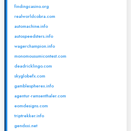
findingcasino.org
realworldcobra.com
automachine.info
autospeedsters.info
wagerchampion.info
monomousumicontest.com
deadricklingo.com
skyglobefx.com
gamblespherex.info
agentur-ramsenthaler.com
eomdesigns.com
triptrekker.info
gendxxi.net