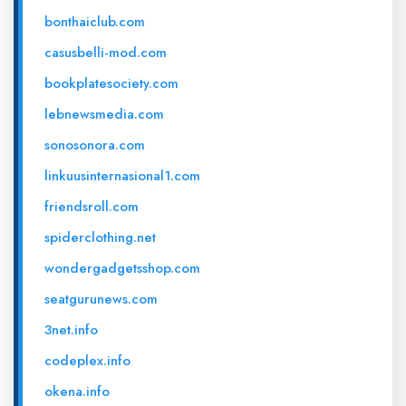
bonthaiclub.com
casusbelli-mod.com
bookplatesociety.com
lebnewsmedia.com
sonosonora.com
linkuusinternasional1.com
friendsroll.com
spiderclothing.net
wondergadgetsshop.com
seatgurunews.com
3net.info
codeplex.info
okena.info