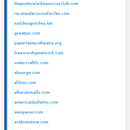
thepositiveladiessoccerclub.com
recetasdecocinafaciles.com
naildesignsidea.net
greatpai.com
paperlanterntheatre.org
freeworshipnetwork.com
watercraftllc.com
abourge.com
afiliixs.com
alharammallz.com
americanbulletins.com
asespares.com
arabianstime.com