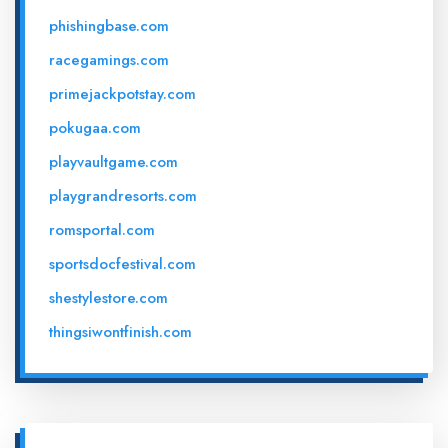
phishingbase.com
racegamings.com
primejackpotstay.com
pokugaa.com
playvaultgame.com
playgrandresorts.com
romsportal.com
sportsdocfestival.com
shestylestore.com
thingsiwontfinish.com