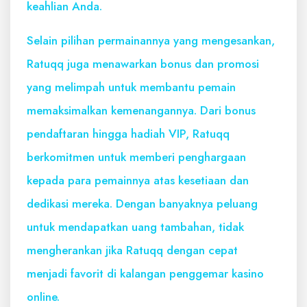
keahlian Anda.
Selain pilihan permainannya yang mengesankan,
Ratuqq juga menawarkan bonus dan promosi
yang melimpah untuk membantu pemain
memaksimalkan kemenangannya. Dari bonus
pendaftaran hingga hadiah VIP, Ratuqq
berkomitmen untuk memberi penghargaan
kepada para pemainnya atas kesetiaan dan
dedikasi mereka. Dengan banyaknya peluang
untuk mendapatkan uang tambahan, tidak
mengherankan jika Ratuqq dengan cepat
menjadi favorit di kalangan penggemar kasino
online.