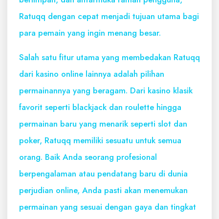
Ratuqq dengan cepat menjadi tujuan utama bagi
para pemain yang ingin menang besar.
Salah satu fitur utama yang membedakan Ratuqq
dari kasino online lainnya adalah pilihan
permainannya yang beragam. Dari kasino klasik
favorit seperti blackjack dan roulette hingga
permainan baru yang menarik seperti slot dan
poker, Ratuqq memiliki sesuatu untuk semua
orang. Baik Anda seorang profesional
berpengalaman atau pendatang baru di dunia
perjudian online, Anda pasti akan menemukan
permainan yang sesuai dengan gaya dan tingkat