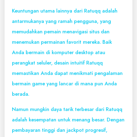
Keuntungan utama lainnya dari Ratuqq adalah
antarmukanya yang ramah pengguna, yang
memudahkan pemain menavigasi situs dan
menemukan permainan favorit mereka. Baik
Anda bermain di komputer desktop atau
perangkat seluler, desain intuitif Ratuqq
memastikan Anda dapat menikmati pengalaman
bermain game yang lancar di mana pun Anda
berada.
Namun mungkin daya tarik terbesar dari Ratuqq
adalah kesempatan untuk menang besar. Dengan
pembayaran tinggi dan jackpot progresif,