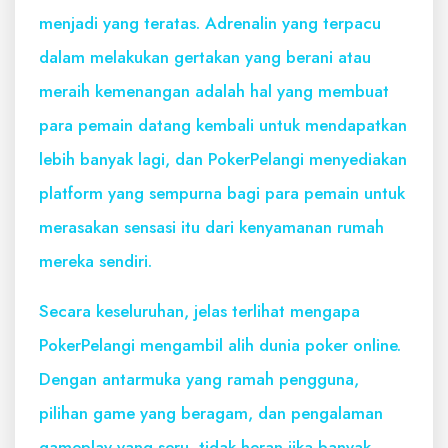
menjadi yang teratas. Adrenalin yang terpacu
dalam melakukan gertakan yang berani atau
meraih kemenangan adalah hal yang membuat
para pemain datang kembali untuk mendapatkan
lebih banyak lagi, dan PokerPelangi menyediakan
platform yang sempurna bagi para pemain untuk
merasakan sensasi itu dari kenyamanan rumah
mereka sendiri.
Secara keseluruhan, jelas terlihat mengapa
PokerPelangi mengambil alih dunia poker online.
Dengan antarmuka yang ramah pengguna,
pilihan game yang beragam, dan pengalaman
gameplay yang seru, tidak heran jika banyak