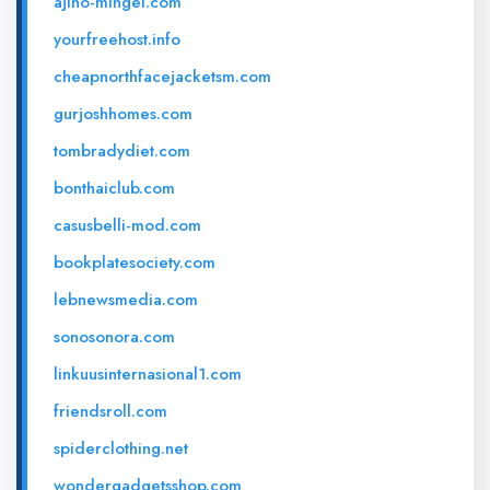
ajino-mingei.com
yourfreehost.info
cheapnorthfacejacketsm.com
gurjoshhomes.com
tombradydiet.com
bonthaiclub.com
casusbelli-mod.com
bookplatesociety.com
lebnewsmedia.com
sonosonora.com
linkuusinternasional1.com
friendsroll.com
spiderclothing.net
wondergadgetsshop.com