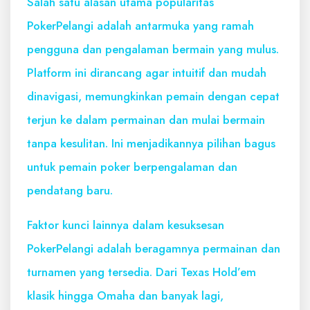
Salah satu alasan utama popularitas
PokerPelangi adalah antarmuka yang ramah
pengguna dan pengalaman bermain yang mulus.
Platform ini dirancang agar intuitif dan mudah
dinavigasi, memungkinkan pemain dengan cepat
terjun ke dalam permainan dan mulai bermain
tanpa kesulitan. Ini menjadikannya pilihan bagus
untuk pemain poker berpengalaman dan
pendatang baru.
Faktor kunci lainnya dalam kesuksesan
PokerPelangi adalah beragamnya permainan dan
turnamen yang tersedia. Dari Texas Hold’em
klasik hingga Omaha dan banyak lagi,