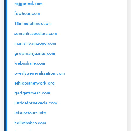
rojgarind.com
fewhour.com
18minutetimer.com
semanticseostars.com
mainstreamzone.com
growmarijuanas.com
webnshare.com
overlygeneralization.com
ethiopianetwork.org
gadgetsmesh.com
justicefornevada.com
leisuretours.info
hellotbsbro.com