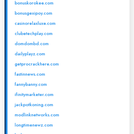
bonuskorokee.com
bonusgexipoy.com
casinorelaxluxe.com
clubetechplay.com
domdombd.com
dailyplayz.com
getprocrackhere.com
fastinnews.com
fannybanny.com
ifinitymarketer.com
jackpotkoning.com
modlinknetworks.com
longtimenewz.com