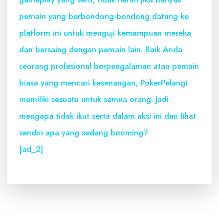
pemain yang berbondong-bondong datang ke
platform ini untuk menguji kemampuan mereka
dan bersaing dengan pemain lain. Baik Anda
seorang profesional berpengalaman atau pemain
biasa yang mencari kesenangan, PokerPelangi
memiliki sesuatu untuk semua orang. Jadi
mengapa tidak ikut serta dalam aksi ini dan lihat
sendiri apa yang sedang booming?
[ad_2]