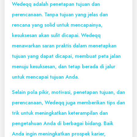
Wedeqq adalah penetapan tujuan dan
perencanaan. Tanpa tujuan yang jelas dan
rencana yang solid untuk mencapainya,
kesuksesan akan sulit dicapai. Wedeqq
menawarkan saran praktis dalam menetapkan
tujuan yang dapat dicapai, membuat peta jalan
menuju kesuksesan, dan tetap berada di jalur
untuk mencapai tujuan Anda.
Selain pola pikir, motivasi, penetapan tujuan, dan
perencanaan, Wedeqq juga memberikan tips dan
trik untuk meningkatkan keterampilan dan
pengetahuan Anda di berbagai bidang. Baik
Anda ingin meningkatkan prospek karier,