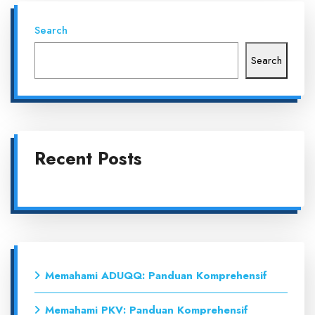
Search
Search
Recent Posts
Memahami ADUQQ: Panduan Komprehensif
Memahami PKV: Panduan Komprehensif