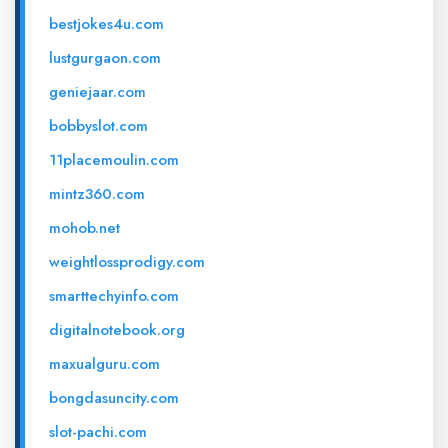
bestjokes4u.com
lustgurgaon.com
geniejaar.com
bobbyslot.com
11placemoulin.com
mintz360.com
mohob.net
weightlossprodigy.com
smarttechyinfo.com
digitalnotebook.org
maxualguru.com
bongdasuncity.com
slot-pachi.com