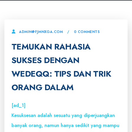
0 COMMENTS
ADMIN@FJMNXGA.COM
TEMUKAN RAHASIA
SUKSES DENGAN
WEDEQQ: TIPS DAN TRIK
ORANG DALAM
[ad_1]
Kesuksesan adalah sesuatu yang diperjuangkan
banyak orang, namun hanya sedikit yang mampu