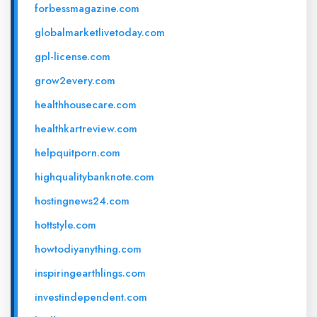
forbessmagazine.com
globalmarketlivetoday.com
gpl-license.com
grow2every.com
healthhousecare.com
healthkartreview.com
helpquitporn.com
highqualitybanknote.com
hostingnews24.com
hottstyle.com
howtodiyanything.com
inspiringearthlings.com
investindependent.com