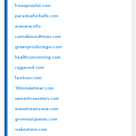
freespinsslot.com
paradisefurballs.com
aveuere.info
cannabinoidtimes.com
greenproductsgui.com
healthconcerning.com
rojgarind.com
fewhour.com
18minutetimer.com
semanticseostars.com
mainstreamzone.com
growmarijuanas.com
webnshare.com