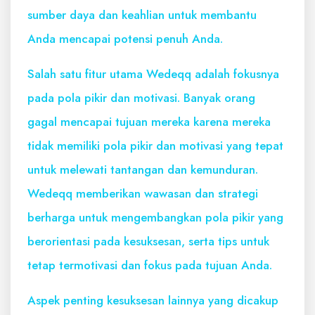
sumber daya dan keahlian untuk membantu
Anda mencapai potensi penuh Anda.
Salah satu fitur utama Wedeqq adalah fokusnya
pada pola pikir dan motivasi. Banyak orang
gagal mencapai tujuan mereka karena mereka
tidak memiliki pola pikir dan motivasi yang tepat
untuk melewati tantangan dan kemunduran.
Wedeqq memberikan wawasan dan strategi
berharga untuk mengembangkan pola pikir yang
berorientasi pada kesuksesan, serta tips untuk
tetap termotivasi dan fokus pada tujuan Anda.
Aspek penting kesuksesan lainnya yang dicakup