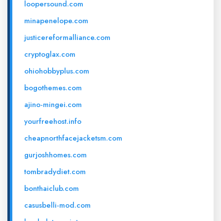
loopersound.com
minapenelope.com
justicereformalliance.com
cryptoglax.com
ohiohobbyplus.com
bogothemes.com
ajino-mingei.com
yourfreehost.info
cheapnorthfacejacketsm.com
gurjoshhomes.com
tombradydiet.com
bonthaiclub.com
casusbelli-mod.com