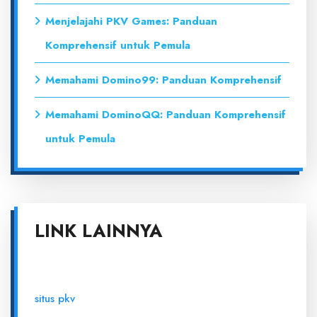
Menjelajahi PKV Games: Panduan
Komprehensif untuk Pemula
Memahami Domino99: Panduan Komprehensif
Memahami DominoQQ: Panduan Komprehensif
untuk Pemula
LINK LAINNYA
situs pkv