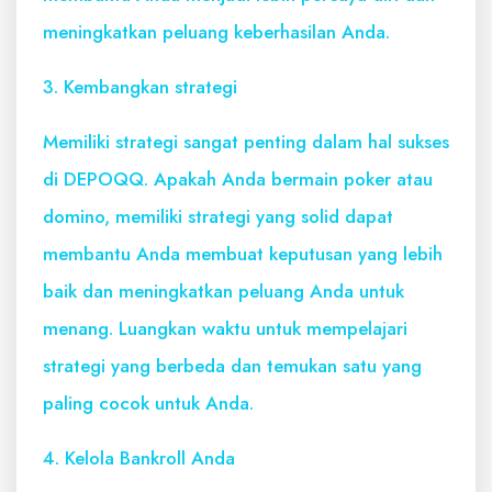
meningkatkan peluang keberhasilan Anda.
3. Kembangkan strategi
Memiliki strategi sangat penting dalam hal sukses
di DEPOQQ. Apakah Anda bermain poker atau
domino, memiliki strategi yang solid dapat
membantu Anda membuat keputusan yang lebih
baik dan meningkatkan peluang Anda untuk
menang. Luangkan waktu untuk mempelajari
strategi yang berbeda dan temukan satu yang
paling cocok untuk Anda.
4. Kelola Bankroll Anda