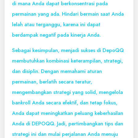
di mana Anda dapat berkonsentrasi pada
permainan yang ada. Hindari bermain saat Anda
lelah atau terganggu, karena ini dapat
berdampak negatif pada kinerja Anda.
Sebagai kesimpulan, menjadi sukses di DepoQQ
membutuhkan kombinasi keterampilan, strategi,
dan disiplin. Dengan memahami aturan
permainan, berlatih secara teratur,
mengembangkan strategi yang solid, mengelola
bankroll Anda secara efektif, dan tetap fokus,
Anda dapat meningkatkan peluang keberhasilan
Anda di DEPOQQ. Jadi, pertimbangkan tips dan
strategi ini dan mulai perjalanan Anda menuju