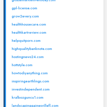
globalmarketlivetoday.com
gpl-license.com
grow2every.com
healthhousecare.com
healthkartreview.com
helpquitporn.com
highqualitybanknote.com
hostingnews24.com
hottstyle.com
howtodiyanything.com
inspiringearthlings.com
investindependent.com
kralbozguncu1.com
landscapinggainesvillefl.com