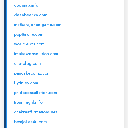
cbdmap.info
deanbeanxn.com
matkarajdhanigame.com
popthrone.com
world-slots.com
imakewebsolution.com
che-blog.com
pancakecoinz.com
flyfinley.com
prideconsultation.com
hountinglil.info
chakraaffirmations.net
bestjokes4u.com