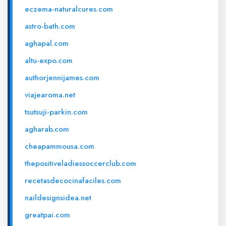
eczema-naturalcures.com
astro-bath.com
aghapal.com
altu-expo.com
authorjennijames.com
viajearoma.net
tsutsuji-parkin.com
agharab.com
cheapammousa.com
thepositiveladiessoccerclub.com
recetasdecocinafaciles.com
naildesignsidea.net
greatpai.com