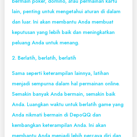
bermain poker, domino, atau permainan kartu
lain, penting untuk mengetahui aturan di dalam
dan luar. Ini akan membantu Anda membuat
keputusan yang lebih baik dan meningkatkan
peluang Anda untuk menang.
2. Berlatih, berlatih, berlatih
Sama seperti keterampilan lainnya, latihan
menjadi sempurna dalam hal permainan online.
Semakin banyak Anda bermain, semakin baik
Anda. Luangkan waktu untuk berlatih game yang
Anda nikmati bermain di DepoQQ dan
kembangkan keterampilan Anda. Ini akan
membantu Anda menjadi lebih percaya diri dan