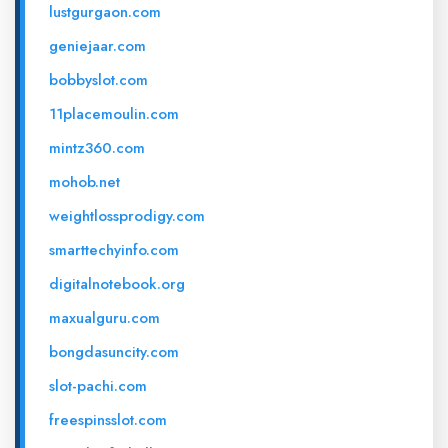
lustgurgaon.com
geniejaar.com
bobbyslot.com
11placemoulin.com
mintz360.com
mohob.net
weightlossprodigy.com
smarttechyinfo.com
digitalnotebook.org
maxualguru.com
bongdasuncity.com
slot-pachi.com
freespinsslot.com