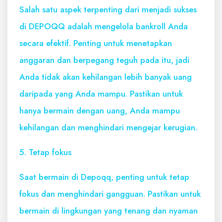
Salah satu aspek terpenting dari menjadi sukses
di DEPOQQ adalah mengelola bankroll Anda
secara efektif. Penting untuk menetapkan
anggaran dan berpegang teguh pada itu, jadi
Anda tidak akan kehilangan lebih banyak uang
daripada yang Anda mampu. Pastikan untuk
hanya bermain dengan uang, Anda mampu
kehilangan dan menghindari mengejar kerugian.
5. Tetap fokus
Saat bermain di Depoqq, penting untuk tetap
fokus dan menghindari gangguan. Pastikan untuk
bermain di lingkungan yang tenang dan nyaman