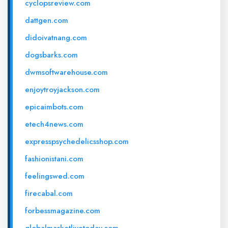
cyclopsreview.com
dattgen.com
didoivatnang.com
dogsbarks.com
dwmsoftwarehouse.com
enjoytroyjackson.com
epicaimbots.com
etech4news.com
expresspsychedelicsshop.com
fashionistani.com
feelingswed.com
firecabal.com
forbessmagazine.com